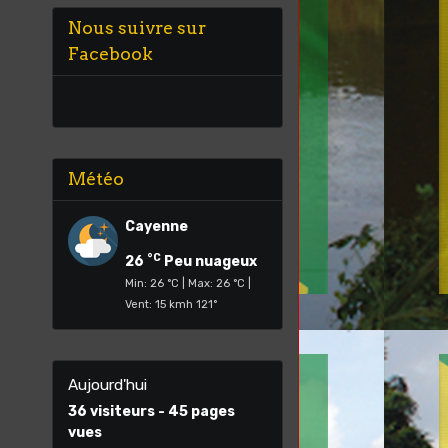
Nous suivre sur
Facebook
Météo
Cayenne
°C
26
Peu nuageux
Min: 26 °C | Max: 26 °C |
Vent: 15 kmh 121°
Aujourd'hui
36
visiteurs -
45
pages
vues