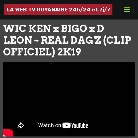
LA WEB TV GUYANAISE 24h/24 et 7j/7
WIC KEN x BIGO x D
LEON ~ REAL DAG'Z (CLIP
OFFICIEL) 2K19