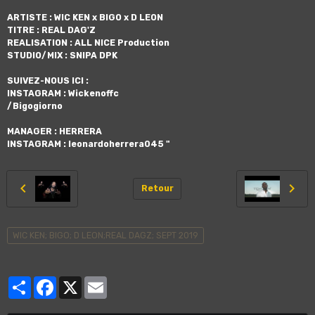
ARTISTE : WIC KEN x BIGO x D LEON
TITRE : REAL DAG'Z
REALISATION : ALL NICE Production
STUDIO/MIX : SNIPA DPK
SUIVEZ-NOUS ICI :
INSTAGRAM : Wickenoffc
/Bigogiorno
MANAGER : HERRERA
INSTAGRAM : leonardoherrera045 "
Retour
WIC KEN; BIGO; D LEON;REAL DAGZ; SEPT 2019
Partager
Facebook
X
Email